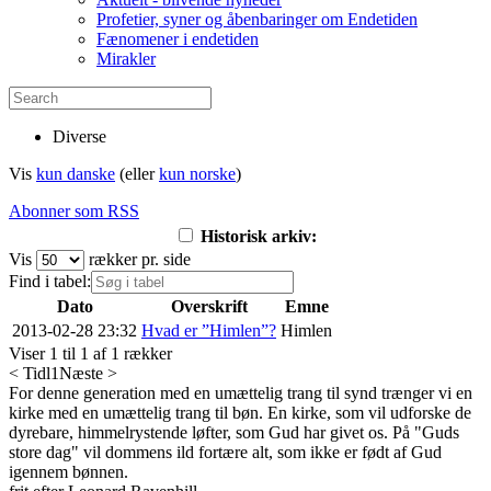
Profetier, syner og åbenbaringer om Endetiden
Fænomener i endetiden
Mirakler
Diverse
Vis
kun danske
(eller
kun norske
)
Abonner som RSS
Historisk arkiv:
Vis
rækker pr. side
Find i tabel:
Dato
Overskrift
Emne
2013-02-28 23:32
Hvad er ”Himlen”?
Himlen
Viser 1 til 1 af 1 rækker
< Tidl
1
Næste >
For denne generation med en umættelig trang til synd trænger vi en
kirke med en umættelig trang til bøn. En kirke, som vil udforske de
dyrebare, himmelrystende løfter, som Gud har givet os. På "Guds
store dag" vil dommens ild fortære alt, som ikke er født af Gud
igennem bønnen.