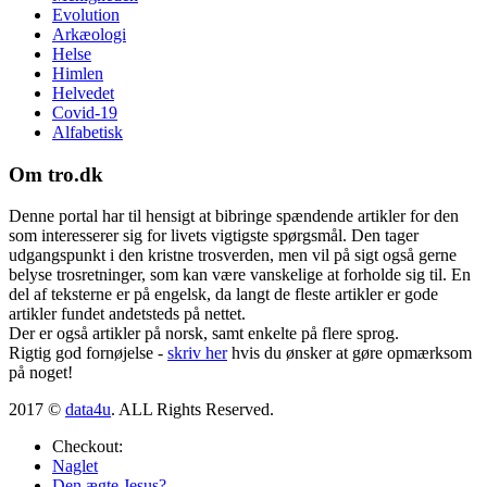
Evolution
Arkæologi
Helse
Himlen
Helvedet
Covid-19
Alfabetisk
Om tro.dk
Denne portal har til hensigt at bibringe spændende artikler for den
som interesserer sig for livets vigtigste spørgsmål. Den tager
udgangspunkt i den kristne trosverden, men vil på sigt også gerne
belyse trosretninger, som kan være vanskelige at forholde sig til. En
del af teksterne er på engelsk, da langt de fleste artikler er gode
artikler fundet andetsteds på nettet.
Der er også artikler på norsk, samt enkelte på flere sprog.
Rigtig god fornøjelse -
skriv her
hvis du ønsker at gøre opmærksom
på noget!
2017 ©
data4u
. ALL Rights Reserved.
Checkout:
Naglet
Den ægte Jesus?