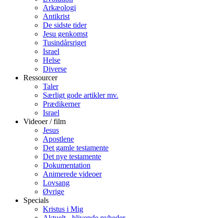
Arkæologi
Antikrist
De sidste tider
Jesu genkomst
Tusindårsriget
Israel
Helse
Diverse
Ressourcer
Taler
Særligt gode artikler mv.
Prædikerner
Israel
Videoer / film
Jesus
Apostlene
Det gamle testamente
Det nye testamente
Dokumentation
Animerede videoer
Lovsang
Øvrige
Specials
Kristus i Mig
Aktuelt - blivende nyheder