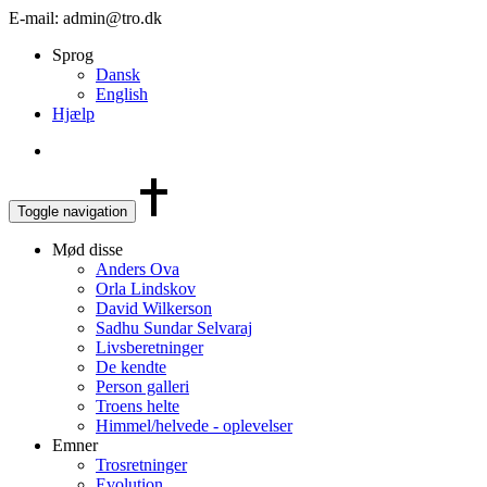
E-mail: admin@tro.dk
Sprog
Dansk
English
Hjælp
Toggle navigation
Mød disse
Anders Ova
Orla Lindskov
David Wilkerson
Sadhu Sundar Selvaraj
Livsberetninger
De kendte
Person galleri
Troens helte
Himmel/helvede - oplevelser
Emner
Trosretninger
Evolution