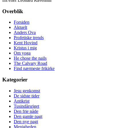
frit efter Leonard Ravenhill
Overblik
Forsiden
Aktuelt
Anders Ova
Profetiske trends
Kent Hovind
Kristus i mig
Om yoga
He chose the nails
The Calvary Road
Find nærmeste frikirke
Kategorier
Jesu genkomst
De sidste tider
Antikrist
Tusindårsriget
Den frie nåde
Den gamle pagt
Den nye pagt
Menigheden