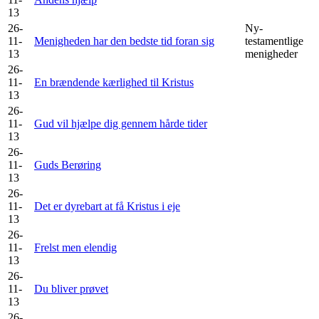
13
26-
Ny-
11-
Menigheden har den bedste tid foran sig
testamentlige
13
menigheder
26-
11-
En brændende kærlighed til Kristus
13
26-
11-
Gud vil hjælpe dig gennem hårde tider
13
26-
11-
Guds Berøring
13
26-
11-
Det er dyrebart at få Kristus i eje
13
26-
11-
Frelst men elendig
13
26-
11-
Du bliver prøvet
13
26-