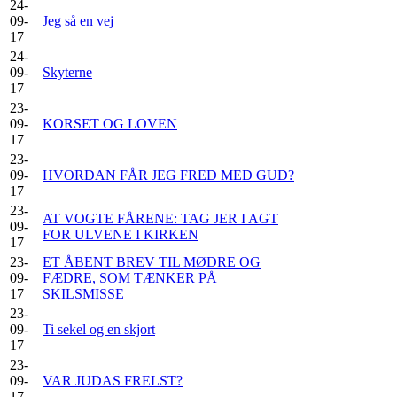
24-
09-
Jeg så en vej
17
24-
09-
Skyterne
17
23-
09-
KORSET OG LOVEN
17
23-
09-
HVORDAN FÅR JEG FRED MED GUD?
17
23-
AT VOGTE FÅRENE: TAG JER I AGT
09-
FOR ULVENE I KIRKEN
17
23-
ET ÅBENT BREV TIL MØDRE OG
09-
FÆDRE, SOM TÆNKER PÅ
17
SKILSMISSE
23-
09-
Ti sekel og en skjort
17
23-
09-
VAR JUDAS FRELST?
17