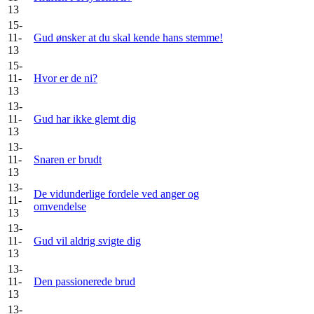
13
15-
11-
Gud ønsker at du skal kende hans stemme!
13
15-
11-
Hvor er de ni?
13
13-
11-
Gud har ikke glemt dig
13
13-
11-
Snaren er brudt
13
13-
De vidunderlige fordele ved anger og
11-
omvendelse
13
13-
11-
Gud vil aldrig svigte dig
13
13-
11-
Den passionerede brud
13
13-