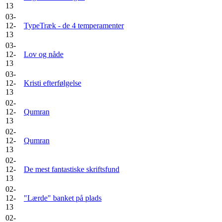
13
03-
12-
TypeTræk - de 4 temperamenter
13
03-
12-
Lov og nåde
13
03-
12-
Kristi efterfølgelse
13
02-
12-
Qumran
13
02-
12-
Qumran
13
02-
12-
De mest fantastiske skriftsfund
13
02-
12-
"Lærde" banket på plads
13
02-