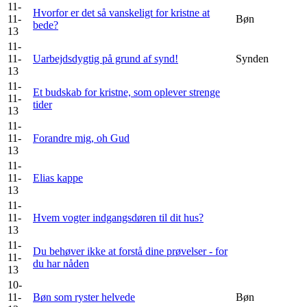
11-
Hvorfor er det så vanskeligt for kristne at
11-
Bøn
bede?
13
11-
11-
Uarbejdsdygtig på grund af synd!
Synden
13
11-
Et budskab for kristne, som oplever strenge
11-
tider
13
11-
11-
Forandre mig, oh Gud
13
11-
11-
Elias kappe
13
11-
11-
Hvem vogter indgangsdøren til dit hus?
13
11-
Du behøver ikke at forstå dine prøvelser - for
11-
du har nåden
13
10-
11-
Bøn som ryster helvede
Bøn