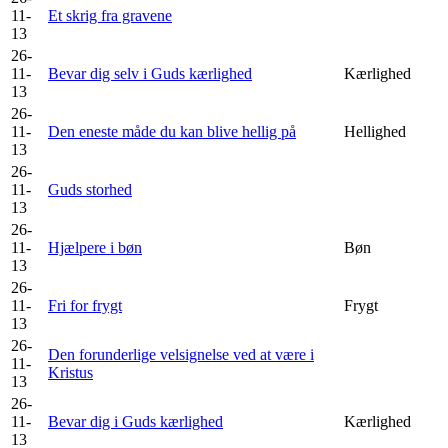
11-
Et skrig fra gravene
13
26-
11-
Bevar dig selv i Guds kærlighed
Kærlighed
13
26-
11-
Den eneste måde du kan blive hellig på
Hellighed
13
26-
11-
Guds storhed
13
26-
11-
Hjælpere i bøn
Bøn
13
26-
11-
Fri for frygt
Frygt
13
26-
Den forunderlige velsignelse ved at være i
11-
Kristus
13
26-
11-
Bevar dig i Guds kærlighed
Kærlighed
13