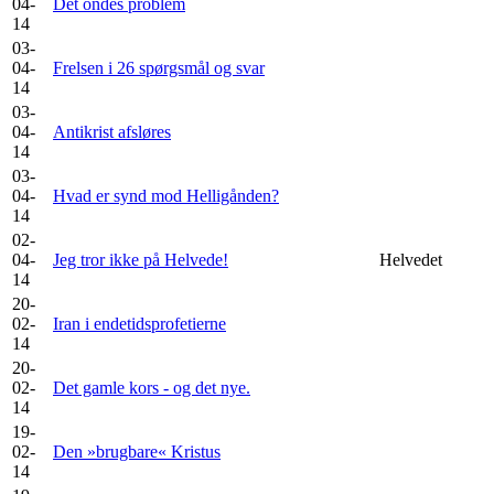
04-
Det ondes problem
14
03-
04-
Frelsen i 26 spørgsmål og svar
14
03-
04-
Antikrist afsløres
14
03-
04-
Hvad er synd mod Helligånden?
14
02-
04-
Jeg tror ikke på Helvede!
Helvedet
14
20-
02-
Iran i endetidsprofetierne
14
20-
02-
Det gamle kors - og det nye.
14
19-
02-
Den »brugbare« Kristus
14