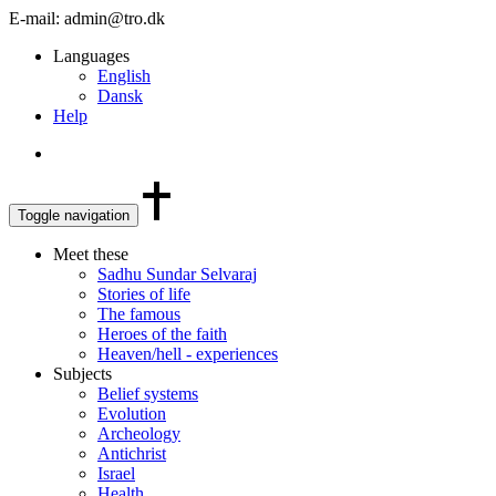
E-mail: admin@tro.dk
Languages
English
Dansk
Help
Toggle navigation
Meet these
Sadhu Sundar Selvaraj
Stories of life
The famous
Heroes of the faith
Heaven/hell - experiences
Subjects
Belief systems
Evolution
Archeology
Antichrist
Israel
Health