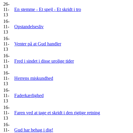
26-
11-
En stemme - Et spejl - Et skridt i tro
13
16-
11-
Opstandelsesliv
13
16-
11-
Venter på at Gud handler
13
16-
11-
Fred i sindet i disse urolige tider
13
16-
11-
Herrens miskundhed
13
16-
11-
Faderkærlighed
13
16-
11-
Faren ved at tage et skridt i den rigtige retning
13
16-
11-
Gud har behag i dig!