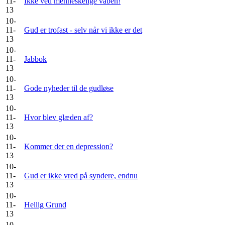
11-
Ikke ved menneskelige våben!
13
10-
11-
Gud er trofast - selv når vi ikke er det
13
10-
11-
Jabbok
13
10-
11-
Gode nyheder til de gudløse
13
10-
11-
Hvor blev glæden af?
13
10-
11-
Kommer der en depression?
13
10-
11-
Gud er ikke vred på syndere, endnu
13
10-
11-
Hellig Grund
13
10-