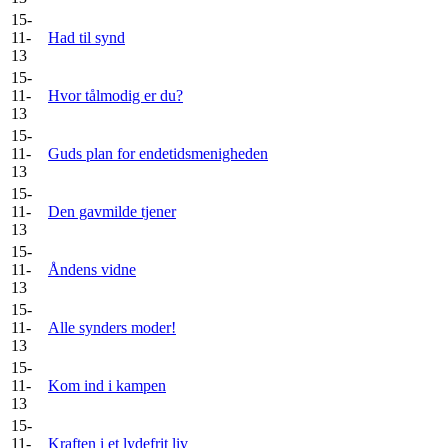
15-
11-
Had til synd
13
15-
11-
Hvor tålmodig er du?
13
15-
11-
Guds plan for endetidsmenigheden
13
15-
11-
Den gavmilde tjener
13
15-
11-
Åndens vidne
13
15-
11-
Alle synders moder!
13
15-
11-
Kom ind i kampen
13
15-
11-
Kraften i et lydefrit liv