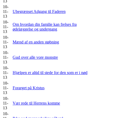
13
10-
11-
Ubegrænset Adgang til Faderen
13
10-
Om hvordan din familie kan frelses fra
11-
ødelæggelse og undergang
13
10-
11-
Mænd af en anden støbning
13
10-
11-
Gud over alle vore monstre
13
10-
11-
Hjælpen er altid til stede for den som er i nød
13
10-
11-
Forarget på Kristus
13
10-
11-
Vær rede til Herrens komme
13
10-