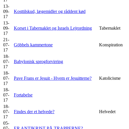
13-
09-
Kosttilskud, lægemidler og råddent kød
17
13-
09-
Korset i Tabernaklet og Israels Lejrordning
Tabernaklet
17
21-
07-
Göbbels kammertone
Konspiration
17
18-
07-
Babylonisk sprogforvirring
17
18-
07-
Pave Frans er Jesuit - Hvem er Jesuitterne?
Katolicisme
17
18-
07-
Fortabelse
17
18-
07-
Findes der et helvede?
Helvedet
17
05-
07-
ER ANTIKRIST PÅ TRAPPERNE?