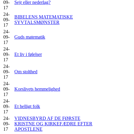
09-
Sejr eller nederlag?
17
24-
BIBELENS MATEMATISKE
09-
SYVTALSMØNSTER
17
24-
09-
Guds matematik
17
24-
09-
Et liv i følelser
17
24-
09-
Om stolthed
17
24-
09-
Korslivets hemmelighed
17
24-
09-
Et helligt folk
17
24-
VIDNESBYRD AF DE FØRSTE
09-
KRISTNE OG KIRKEFÆDRE EFTER
17
APOSTLENE