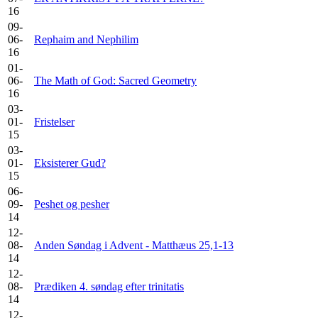
16
09-
06-
Rephaim and Nephilim
16
01-
06-
The Math of God: Sacred Geometry
16
03-
01-
Fristelser
15
03-
01-
Eksisterer Gud?
15
06-
09-
Peshet og pesher
14
12-
08-
Anden Søndag i Advent - Matthæus 25,1-13
14
12-
08-
Prædiken 4. søndag efter trinitatis
14
12-