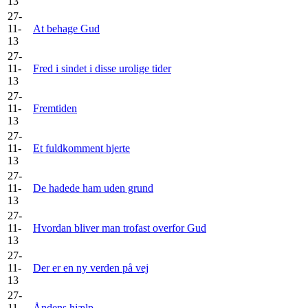
13
27-
11-
At behage Gud
13
27-
11-
Fred i sindet i disse urolige tider
13
27-
11-
Fremtiden
13
27-
11-
Et fuldkomment hjerte
13
27-
11-
De hadede ham uden grund
13
27-
11-
Hvordan bliver man trofast overfor Gud
13
27-
11-
Der er en ny verden på vej
13
27-
11-
Åndens hjælp