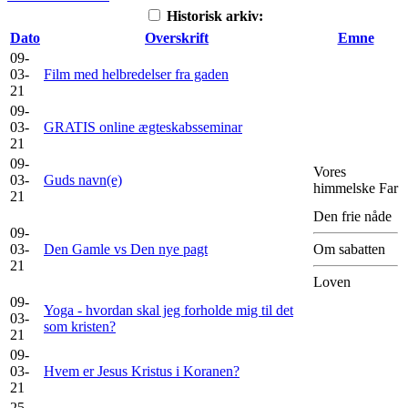
Historisk arkiv:
Dato
Overskrift
Emne
09-
03-
Film med helbredelser fra gaden
21
09-
03-
GRATIS online ægteskabsseminar
21
09-
Vores
03-
Guds navn(e)
himmelske Far
21
Den frie nåde
09-
03-
Den Gamle vs Den nye pagt
Om sabatten
21
Loven
09-
Yoga - hvordan skal jeg forholde mig til det
03-
som kristen?
21
09-
03-
Hvem er Jesus Kristus i Koranen?
21
25-