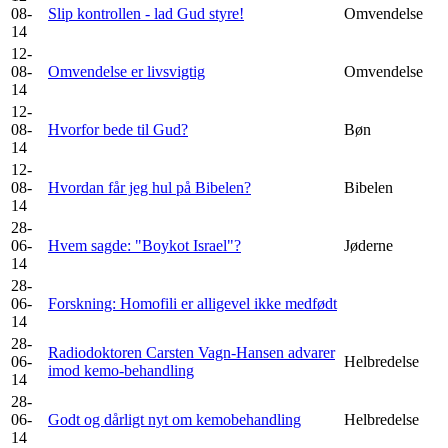
08-
Slip kontrollen - lad Gud styre!
Omvendelse
14
12-
08-
Omvendelse er livsvigtig
Omvendelse
14
12-
08-
Hvorfor bede til Gud?
Bøn
14
12-
08-
Hvordan får jeg hul på Bibelen?
Bibelen
14
28-
06-
Hvem sagde: "Boykot Israel"?
Jøderne
14
28-
06-
Forskning: Homofili er alligevel ikke medfødt
14
28-
Radiodoktoren Carsten Vagn-Hansen advarer
06-
Helbredelse
imod kemo-behandling
14
28-
06-
Godt og dårligt nyt om kemobehandling
Helbredelse
14