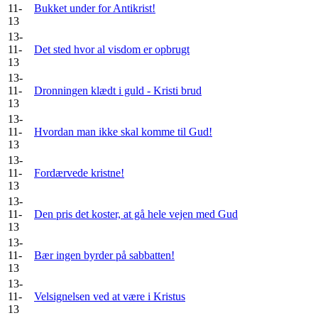
11-
Bukket under for Antikrist!
13
13-
11-
Det sted hvor al visdom er opbrugt
13
13-
11-
Dronningen klædt i guld - Kristi brud
13
13-
11-
Hvordan man ikke skal komme til Gud!
13
13-
11-
Fordærvede kristne!
13
13-
11-
Den pris det koster, at gå hele vejen med Gud
13
13-
11-
Bær ingen byrder på sabbatten!
13
13-
11-
Velsignelsen ved at være i Kristus
13