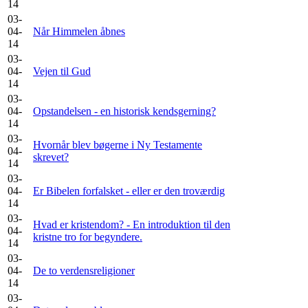
14
03-
04-
Når Himmelen åbnes
14
03-
04-
Vejen til Gud
14
03-
04-
Opstandelsen - en historisk kendsgerning?
14
03-
Hvornår blev bøgerne i Ny Testamente
04-
skrevet?
14
03-
04-
Er Bibelen forfalsket - eller er den troværdig
14
03-
Hvad er kristendom? - En introduktion til den
04-
kristne tro for begyndere.
14
03-
04-
De to verdensreligioner
14
03-