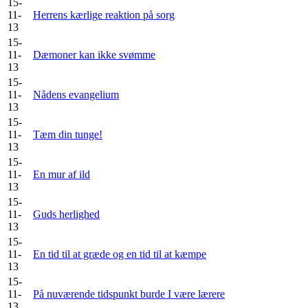
15-
11-
Herrens kærlige reaktion på sorg
13
15-
11-
Dæmoner kan ikke svømme
13
15-
11-
Nådens evangelium
13
15-
11-
Tæm din tunge!
13
15-
11-
En mur af ild
13
15-
11-
Guds herlighed
13
15-
11-
En tid til at græde og en tid til at kæmpe
13
15-
11-
På nuværende tidspunkt burde I være lærere
13