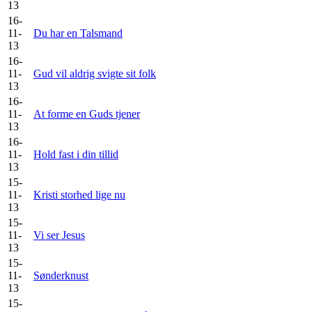
13
16-
11-
Du har en Talsmand
13
16-
11-
Gud vil aldrig svigte sit folk
13
16-
11-
At forme en Guds tjener
13
16-
11-
Hold fast i din tillid
13
15-
11-
Kristi storhed lige nu
13
15-
11-
Vi ser Jesus
13
15-
11-
Sønderknust
13
15-