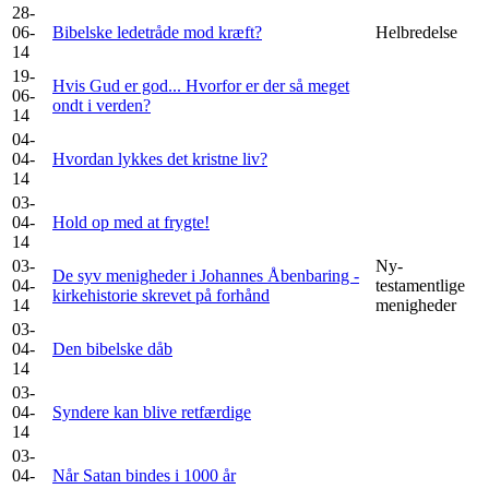
28-
06-
Bibelske ledetråde mod kræft?
Helbredelse
14
19-
Hvis Gud er god... Hvorfor er der så meget
06-
ondt i verden?
14
04-
04-
Hvordan lykkes det kristne liv?
14
03-
04-
Hold op med at frygte!
14
03-
Ny-
De syv menigheder i Johannes Åbenbaring -
04-
testamentlige
kirkehistorie skrevet på forhånd
14
menigheder
03-
04-
Den bibelske dåb
14
03-
04-
Syndere kan blive retfærdige
14
03-
04-
Når Satan bindes i 1000 år