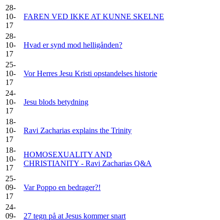
28-
10-
FAREN VED IKKE AT KUNNE SKELNE
17
28-
10-
Hvad er synd mod helligånden?
17
25-
10-
Vor Herres Jesu Kristi opstandelses historie
17
24-
10-
Jesu blods betydning
17
18-
10-
Ravi Zacharias explains the Trinity
17
18-
HOMOSEXUALITY AND
10-
CHRISTIANITY - Ravi Zacharias Q&A
17
25-
09-
Var Poppo en bedrager?!
17
24-
09-
27 tegn på at Jesus kommer snart