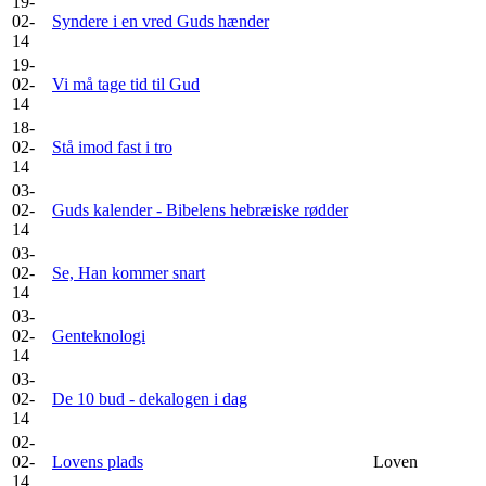
19-
02-
Syndere i en vred Guds hænder
14
19-
02-
Vi må tage tid til Gud
14
18-
02-
Stå imod fast i tro
14
03-
02-
Guds kalender - Bibelens hebræiske rødder
14
03-
02-
Se, Han kommer snart
14
03-
02-
Genteknologi
14
03-
02-
De 10 bud - dekalogen i dag
14
02-
02-
Lovens plads
Loven
14