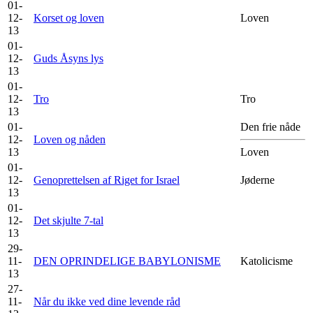
01-
12-
Korset og loven
Loven
13
01-
12-
Guds Åsyns lys
13
01-
12-
Tro
Tro
13
01-
Den frie nåde
12-
Loven og nåden
13
Loven
01-
12-
Genoprettelsen af Riget for Israel
Jøderne
13
01-
12-
Det skjulte 7-tal
13
29-
11-
DEN OPRINDELIGE BABYLONISME
Katolicisme
13
27-
11-
Når du ikke ved dine levende råd