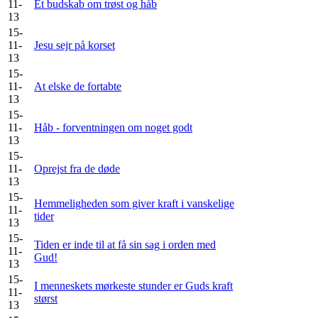
11-
Et budskab om trøst og håb
13
15-
11-
Jesu sejr på korset
13
15-
11-
At elske de fortabte
13
15-
11-
Håb - forventningen om noget godt
13
15-
11-
Oprejst fra de døde
13
15-
Hemmeligheden som giver kraft i vanskelige
11-
tider
13
15-
Tiden er inde til at få sin sag i orden med
11-
Gud!
13
15-
I menneskets mørkeste stunder er Guds kraft
11-
størst
13