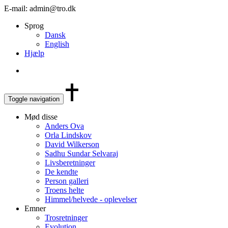
E-mail: admin@tro.dk
Sprog
Dansk
English
Hjælp
Toggle navigation
Mød disse
Anders Ova
Orla Lindskov
David Wilkerson
Sadhu Sundar Selvaraj
Livsberetninger
De kendte
Person galleri
Troens helte
Himmel/helvede - oplevelser
Emner
Trosretninger
Evolution