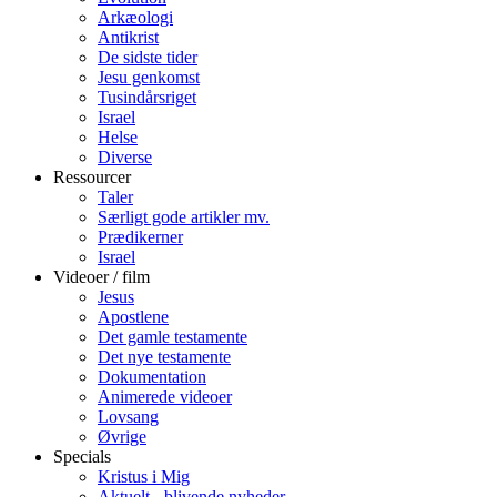
Arkæologi
Antikrist
De sidste tider
Jesu genkomst
Tusindårsriget
Israel
Helse
Diverse
Ressourcer
Taler
Særligt gode artikler mv.
Prædikerner
Israel
Videoer / film
Jesus
Apostlene
Det gamle testamente
Det nye testamente
Dokumentation
Animerede videoer
Lovsang
Øvrige
Specials
Kristus i Mig
Aktuelt - blivende nyheder