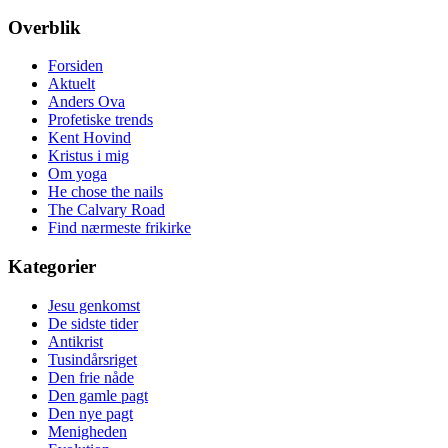
Overblik
Forsiden
Aktuelt
Anders Ova
Profetiske trends
Kent Hovind
Kristus i mig
Om yoga
He chose the nails
The Calvary Road
Find nærmeste frikirke
Kategorier
Jesu genkomst
De sidste tider
Antikrist
Tusindårsriget
Den frie nåde
Den gamle pagt
Den nye pagt
Menigheden