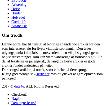
Evolution
Arkæologi
Helse
Himlen
Helvedet
Covid-19
Alfabetisk
Om tro.dk
Denne portal har til hensigt at bibringe spændende artikler for den
som interesserer sig for livets vigtigste spørgsmål. Den tager
udgangspunkt i den kristne trosverden, men vil på sigt også gerne
belyse trosretninger, som kan være vanskelige at forholde sig til. En
del af teksterne er på engelsk, da langt de fleste artikler er gode
artikler fundet andetsteds på nettet.
Der er også artikler på norsk, samt enkelte på flere sprog.
Rigtig god fornøjelse -
skriv her
hvis du ønsker at gøre opmærksom
på noget!
2017 ©
data4u
. ALL Rights Reserved.
Checkout:
Naglet
Den ægte Jesus?