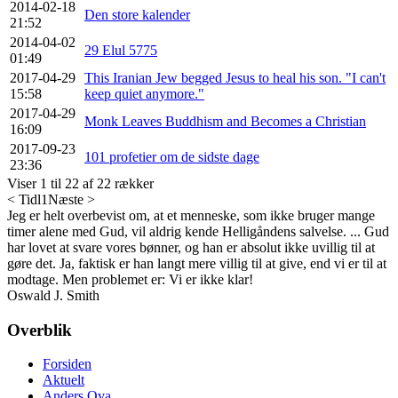
2014-02-18
Den store kalender
21:52
2014-04-02
29 Elul 5775
01:49
2017-04-29
This Iranian Jew begged Jesus to heal his son. "I can't
15:58
keep quiet anymore."
2017-04-29
Monk Leaves Buddhism and Becomes a Christian
16:09
2017-09-23
101 profetier om de sidste dage
23:36
Viser 1 til 22 af 22 rækker
< Tidl
1
Næste >
Jeg er helt overbevist om, at et menneske, som ikke bruger mange
timer alene med Gud, vil aldrig kende Helligåndens salvelse. ... Gud
har lovet at svare vores bønner, og han er absolut ikke uvillig til at
gøre det. Ja, faktisk er han langt mere villig til at give, end vi er til at
modtage. Men problemet er: Vi er ikke klar!
Oswald J. Smith
Overblik
Forsiden
Aktuelt
Anders Ova