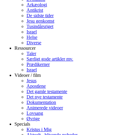
Arkæologi
Antikrist
De sidste tider
Jesu genkomst
Tusindårsriget
Israel
Helse
Diverse
Ressourcer
Taler
Særligt gode artikler mv.
Prædikerner
Israel
Videoer / film
Jesus
Apostlene
Det gamle testamente
Det nye testamente
Dokumentation
Animerede videoer
Lovsang
Øvrige
Specials
Kristus i Mig
Aktuelt - blivende nyheder