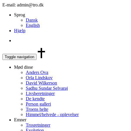
E-mail: admin@tro.dk
Sprog
Dansk
English
Hjælp
Toggle navigation
Mød disse
Anders Ova
Orla Lindskov
David Wilkerson
Sadhu Sundar Selvaraj
Livsberetninger
De kendte
Person galleri
Troens helte
Himmel/helvede - oplevelser
Emner
Trosretninger
Evolution