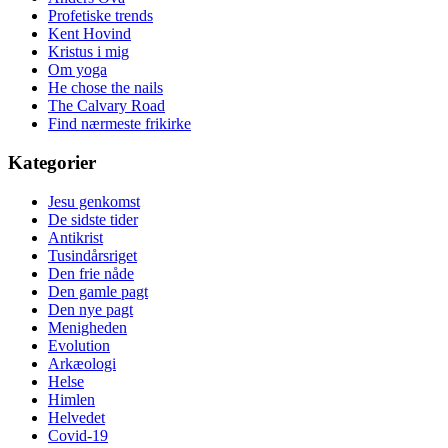
Profetiske trends
Kent Hovind
Kristus i mig
Om yoga
He chose the nails
The Calvary Road
Find nærmeste frikirke
Kategorier
Jesu genkomst
De sidste tider
Antikrist
Tusindårsriget
Den frie nåde
Den gamle pagt
Den nye pagt
Menigheden
Evolution
Arkæologi
Helse
Himlen
Helvedet
Covid-19