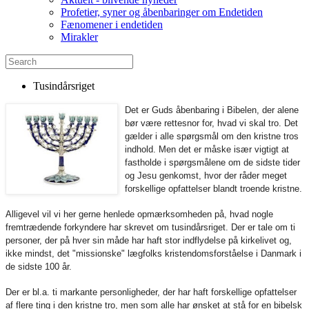
Profetier, syner og åbenbaringer om Endetiden
Fænomener i endetiden
Mirakler
Tusindårsriget
Det er Guds åbenbaring i Bibelen, der alene
bør være rettesnor for, hvad vi skal tro. Det
gælder i alle spørgsmål om den kristne tros
indhold. Men det er måske især vigtigt at
fastholde i spørgsmålene om de sidste tider
og Jesu genkomst, hvor der råder meget
forskellige opfattelser blandt troende kristne.
Alligevel vil vi her gerne henlede opmærksomheden på, hvad nogle
fremtrædende forkyndere har skrevet om tusindårsriget. Der er tale om ti
personer, der på hver sin måde har haft stor indflydelse på kirkelivet og,
ikke mindst, det "missionske" lægfolks kristendomsforståelse i Danmark i
de sidste 100 år.
Der er bl.a. ti markante personligheder, der har haft forskellige opfattelser
af flere ting i den kristne tro, men som alle har ønsket at stå for en bibelsk