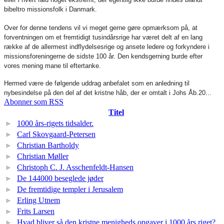
bibeltro missionsfolk i Danmark.
Over for denne tendens vil vi meget gerne gøre opmærksom på, at
forventningen om et fremtidigt tusindårsrige har været delt af en lang
række af de allermest indflydelsesrige og ansete ledere og forkyndere i
missionsforeningerne de sidste 100 år. Den kendsgerning burde efter
vores mening mane til eftertanke.
Hermed være de følgende uddrag anbefalet som en anledning til
nybesindelse på den del af det kristne håb, der er omtalt i Johs Åb.20...
Abonner som RSS
Titel
1000 års-rigets tidsalder.
Carl Skovgaard-Petersen
Christian Bartholdy
Christian Møller
Christoph C. J. Asschenfeldt-Hansen
De 144000 beseglede jøder
De fremtidige templer i Jerusalem
Erling Utnem
Frits Larsen
Hvad bliver så den kristne menigheds opgaver i 1000 års riget?