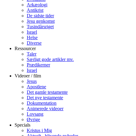
Arkæologi
Antikrist
De sidste tider
Jesu genkomst
Tusindårsriget
Israel
Helse
Diverse
Ressourcer
Taler
Særligt gode artikler mv.
Prædikerner
Israel
Videoer / film
Jesus
Apostlene
Det gamle testamente
Det nye testamente
Dokumentation
Animerede videoer
Lovsang
Øvrige
Specials
Kristus i Mig
Aktuelt - blivende nyheder