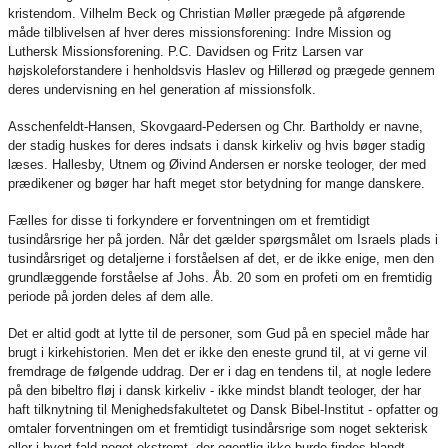
kristendom. Vilhelm Beck og Christian Møller prægede på afgørende
måde tilblivelsen af hver deres missionsforening: Indre Mission og
Luthersk Missionsforening. P.C. Davidsen og Fritz Larsen var
højskoleforstandere i henholdsvis Haslev og Hillerød og prægede gennem
deres undervisning en hel generation af missionsfolk.
Asschenfeldt-Hansen, Skovgaard-Pedersen og Chr. Bartholdy er navne,
der stadig huskes for deres indsats i dansk kirkeliv og hvis bøger stadig
læses. Hallesby, Utnem og Øivind Andersen er norske teologer, der med
prædikener og bøger har haft meget stor betydning for mange danskere.
Fælles for disse ti forkyndere er forventningen om et fremtidigt
tusindårsrige her på jorden. Når det gælder spørgsmålet om Israels plads i
tusindårsriget og detaljerne i forståelsen af det, er de ikke enige, men den
grundlæggende forståelse af Johs. Åb. 20 som en profeti om en fremtidig
periode på jorden deles af dem alle.
Det er altid godt at lytte til de personer, som Gud på en speciel måde har
brugt i kirkehistorien. Men det er ikke den eneste grund til, at vi gerne vil
fremdrage de følgende uddrag. Der er i dag en tendens til, at nogle ledere
på den bibeltro fløj i dansk kirkeliv - ikke mindst blandt teologer, der har
haft tilknytning til Menighedsfakultetet og Dansk Bibel-Institut - opfatter og
omtaler forventningen om et fremtidigt tusindårsrige som noget sekterisk
eller i hvert fald noget ekstremt, der egentlig ikke burde findes blandt