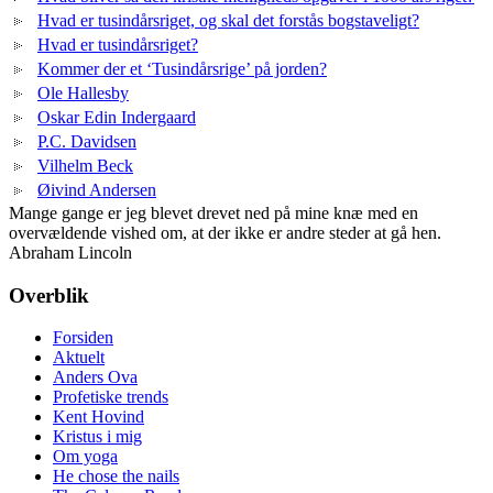
Hvad er tusindårsriget, og skal det forstås bogstaveligt?
Hvad er tusindårsriget?
Kommer der et ‘Tusindårsrige’ på jorden?
Ole Hallesby
Oskar Edin Indergaard
P.C. Davidsen
Vilhelm Beck
Øivind Andersen
Mange gange er jeg blevet drevet ned på mine knæ med en
overvældende vished om, at der ikke er andre steder at gå hen.
Abraham Lincoln
Overblik
Forsiden
Aktuelt
Anders Ova
Profetiske trends
Kent Hovind
Kristus i mig
Om yoga
He chose the nails