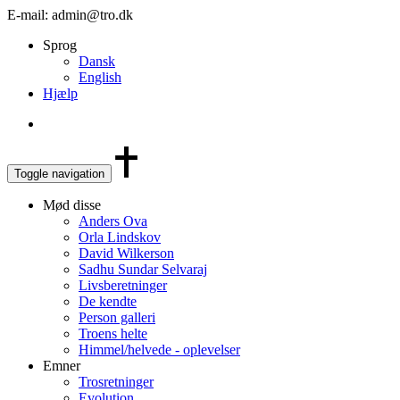
E-mail: admin@tro.dk
Sprog
Dansk
English
Hjælp
Toggle navigation
Mød disse
Anders Ova
Orla Lindskov
David Wilkerson
Sadhu Sundar Selvaraj
Livsberetninger
De kendte
Person galleri
Troens helte
Himmel/helvede - oplevelser
Emner
Trosretninger
Evolution