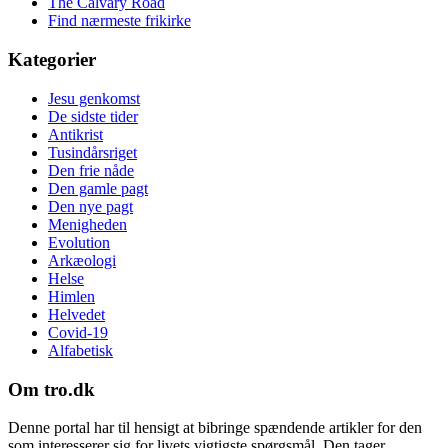
The Calvary Road
Find nærmeste frikirke
Kategorier
Jesu genkomst
De sidste tider
Antikrist
Tusindårsriget
Den frie nåde
Den gamle pagt
Den nye pagt
Menigheden
Evolution
Arkæologi
Helse
Himlen
Helvedet
Covid-19
Alfabetisk
Om tro.dk
Denne portal har til hensigt at bibringe spændende artikler for den
som interesserer sig for livets vigtigste spørgsmål. Den tager